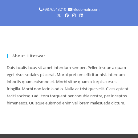
Skip
+9876543210
infodomain.com
to
content
Hiteswar Deuri
Menu
About Hiteswar
Duis iaculis lacus sit amet interdum semper. Pellentesque a quam
eget risus sodales placerat. Morbi pretium efficitur nisl, interdum
lobortis quam euismod et. Morbi vitae quam a turpis cursus
fringilla. Morbi non lacinia odio. Nulla ac tristique velit. Class aptent
taciti sociosqu ad litora torquent per conubia nostra, per inceptos
himenaeos. Quisque euismod enim vel lorem malesuada dictum.